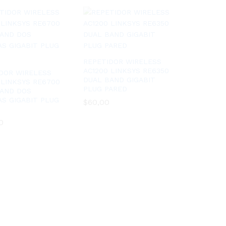
REPETIDOR WIRELESS
AC1200 LINKSYS RE6350
DOR WIRELESS
DUAL BAND GIGABIT
 LINKSYS RE6700
PLUG PARED
BAND DOS
S GIGABIT PLUG
$
$
60,00
60,00
0
0