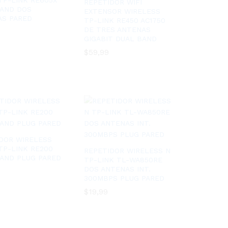
TP-LINK RE605X
REPETIDOR WIFI
BAND DOS
EXTENSOR WIRELESS
AS PARED
TP-LINK RE450 AC1750
DE TRES ANTENAS
GIGABIT DUAL BAND
$
$
59,99
59,99
DOR WIRELESS
TP-LINK RE200
REPETIDOR WIRELESS N
AND PLUG PARED
TP-LINK TL-WA850RE
DOS ANTENAS INT.
300MBPS PLUG PARED
$
$
19,99
19,99