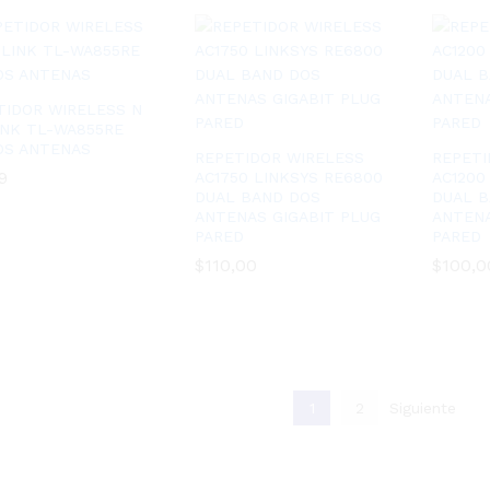
TIDOR WIRELESS N
INK TL-WA855RE
OS ANTENAS
REPETIDOR WIRELESS
REPETI
9
9
AC1750 LINKSYS RE6800
AC1200
DUAL BAND DOS
DUAL 
ANTENAS GIGABIT PLUG
ANTENA
PARED
PARED
$
$
110,00
110,00
$
$
100,0
100,0
1
2