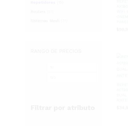
REPE
Repetidores
(15)
AX18
Routers
WIFI
(51)
ONEM
Sistemas Mesh
(31)
PARE
$
$
99,
99,
RANGO DE PRECIOS
Precio
Precio
mínimo
máximo
REPE
AC12
DUAL
ANTE
Filtrar por atributo
$
$
34,
34,