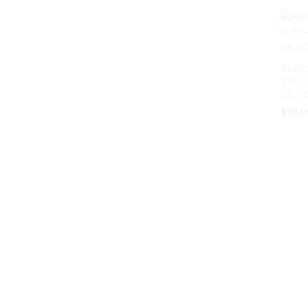
REPE
TP-L
DE D
$
$
19,9
19,9