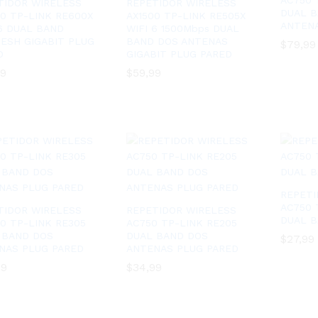
AC750 
TIDOR WIRELESS
REPETIDOR WIRELESS
DUAL 
00 TP-LINK RE600X
AX1500 TP-LINK RE505X
ANTEN
 6 DUAL BAND
WIFI 6 1500Mbps DUAL
ESH GIGABIT PLUG
BAND DOS ANTENAS
$
$
79,99
79,99
D
GIGABIT PLUG PARED
99
99
$
$
59,99
59,99
REPETI
AC750 
TIDOR WIRELESS
REPETIDOR WIRELESS
DUAL B
00 TP-LINK RE305
AC750 TP-LINK RE205
 BAND DOS
DUAL BAND DOS
$
$
27,99
27,99
NAS PLUG PARED
ANTENAS PLUG PARED
99
99
$
$
34,99
34,99