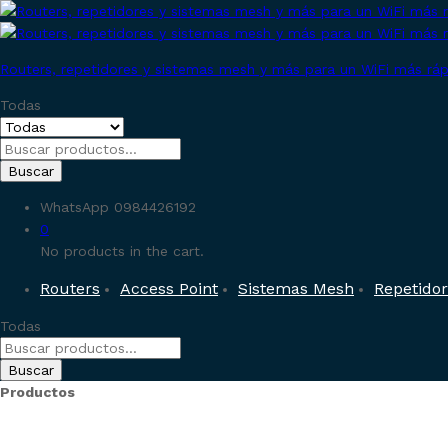
Routers, repetidores y sistemas mesh y más para un WiFi más rápi
Todas
Buscar
WhatsApp
0984426192
0
No products in the cart.
Routers
Access Point
Sistemas Mesh
Repetido
Todas
Buscar